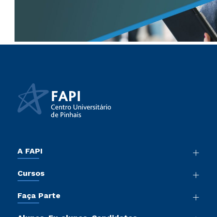
A FAPI
Nossa História
Cursos
Sala de Imprensa
Graduação
Atos Normativos
Faça Parte
Cursos de Medicina
Trabalhe Conosco
Vestibular Mérito
Cursos Livres