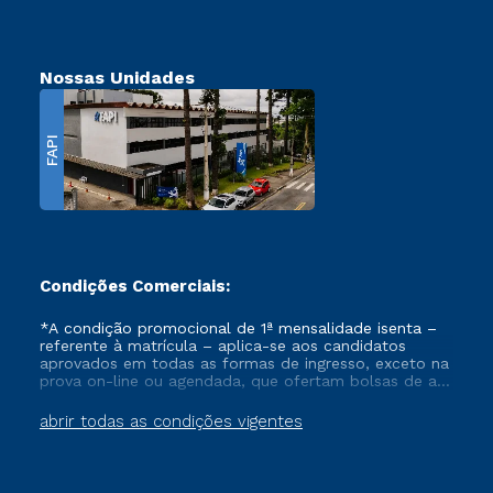
Nossas Unidades
FAPI
Condições Comerciais:
*A condição promocional de 1ª mensalidade isenta –
referente à matrícula – aplica-se aos candidatos
aprovados em todas as formas de ingresso, exceto na
prova on-line ou agendada, que ofertam bolsas de até
50% de desconto, ambos ingressantes no semestre
vigente, que ainda não tenham efetivado e/ou não
abrir todas as condições vigentes
tenham cancelado ou trancado sua matrícula em uma
das Instituições da Cruzeiro do Sul Educacional, no
período de um ano. Tais condições não se aplicam
aos cursos de Medicina, e também para matriculados