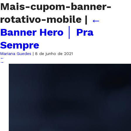
Mais-cupom-banner-
rotativo-mobile
|
←
Banner Hero │ Pra
Sempre
Mariana Guedes
|
8 de junho de 2021
←
→