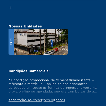
Segunda Graduação
Biblioteca
Transferência
Nossas Unidades
FAPI
Condições Comerciais:
*A condição promocional de 1ª mensalidade isenta –
referente à matrícula – aplica-se aos candidatos
aprovados em todas as formas de ingresso, exceto na
prova on-line ou agendada, que ofertam bolsas de até
50% de desconto, ambos ingressantes no semestre
vigente, que ainda não tenham efetivado e/ou não
abrir todas as condições vigentes
tenham cancelado ou trancado sua matrícula em uma