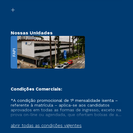
Segunda Graduação
Biblioteca
Transferência
Nossas Unidades
FAPI
Condições Comerciais:
*A condição promocional de 1ª mensalidade isenta –
referente à matrícula – aplica-se aos candidatos
aprovados em todas as formas de ingresso, exceto na
prova on-line ou agendada, que ofertam bolsas de até
50% de desconto, ambos ingressantes no semestre
vigente, que ainda não tenham efetivado e/ou não
abrir todas as condições vigentes
tenham cancelado ou trancado sua matrícula em uma