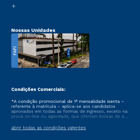
Biblioteca
Transferência
Nossas Unidades
FAPI
Condições Comerciais:
*A condição promocional de 1ª mensalidade isenta –
referente à matrícula – aplica-se aos candidatos
aprovados em todas as formas de ingresso, exceto na
prova on-line ou agendada, que ofertam bolsas de até
50% de desconto, ambos ingressantes no semestre
vigente, que ainda não tenham efetivado e/ou não
abrir todas as condições vigentes
tenham cancelado ou trancado sua matrícula em uma
das Instituições da Cruzeiro do Sul Educacional, no