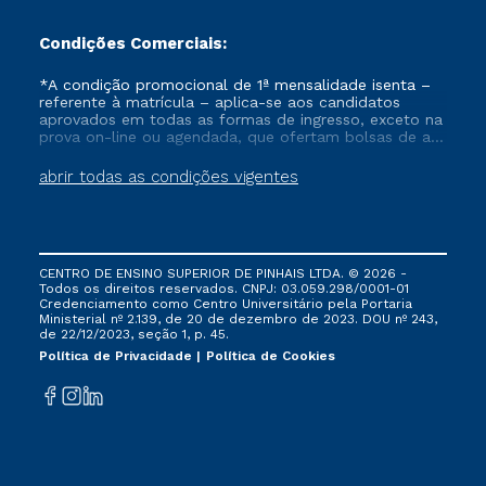
Condições Comerciais:
*A condição promocional de 1ª mensalidade isenta –
referente à matrícula – aplica-se aos candidatos
aprovados em todas as formas de ingresso, exceto na
prova on-line ou agendada, que ofertam bolsas de até
50% de desconto, ambos ingressantes no semestre
vigente, que ainda não tenham efetivado e/ou não
abrir todas as condições vigentes
tenham cancelado ou trancado sua matrícula em uma
das Instituições da Cruzeiro do Sul Educacional, no
período de um ano. Tais condições não se aplicam
aos cursos de Medicina, e também para matriculados
via FIES, Prouni e outros programas governamentais, e
CENTRO DE ENSINO SUPERIOR DE PINHAIS LTDA. © 2026 -
não se acumula com nenhuma outra campanha
Todos os direitos reservados. CNPJ: 03.059.298/0001-01
ofertada pela Instituição.
Credenciamento como Centro Universitário pela Portaria
Ministerial nº 2.139, de 20 de dezembro de 2023. DOU nº 243,
de 22/12/2023, seção 1, p. 45.
Política de Privacidade
Política de Cookies