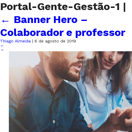
Portal-Gente-Gestão-1
|
←
Banner Hero –
Colaborador e professor
Thiago Almeida
|
6 de agosto de 2019
←
→