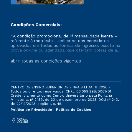
Condições Comerciais:
*A condição promocional de 1ª mensalidade isenta –
referente à matrícula – aplica-se aos candidatos
aprovados em todas as formas de ingresso, exceto na
prova on-line ou agendada, que ofertam bolsas de até
50% de desconto, ambos ingressantes no semestre
vigente, que ainda não tenham efetivado e/ou não
abrir todas as condições vigentes
tenham cancelado ou trancado sua matrícula em uma
das Instituições da Cruzeiro do Sul Educacional, no
período de um ano. Tais condições não se aplicam
aos cursos de Medicina, e também para matriculados
via FIES, Prouni e outros programas governamentais, e
CENTRO DE ENSINO SUPERIOR DE PINHAIS LTDA. © 2026 -
não se acumula com nenhuma outra campanha
Todos os direitos reservados. CNPJ: 03.059.298/0001-01
ofertada pela Instituição.
Credenciamento como Centro Universitário pela Portaria
Ministerial nº 2.139, de 20 de dezembro de 2023. DOU nº 243,
de 22/12/2023, seção 1, p. 45.
Política de Privacidade
Política de Cookies