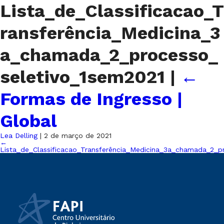
Lista_de_Classificacao_T
ransferência_Medicina_3
a_chamada_2_processo_
seletivo_1sem2021
|
←
Formas de Ingresso |
Global
Lea Delling
|
2 de março de 2021
←
Lista_de_Classificacao_Transferência_Medicina_3a_chamada_2_p