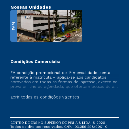
Nossas Unidades
FAPI
Condições Comerciais:
*A condição promocional de 1ª mensalidade isenta –
referente à matrícula – aplica-se aos candidatos
aprovados em todas as formas de ingresso, exceto na
prova on-line ou agendada, que ofertam bolsas de até
50% de desconto, ambos ingressantes no semestre
vigente, que ainda não tenham efetivado e/ou não
abrir todas as condições vigentes
tenham cancelado ou trancado sua matrícula em uma
das Instituições da Cruzeiro do Sul Educacional, no
período de um ano. Tais condições não se aplicam
aos cursos de Medicina, e também para matriculados
via FIES, Prouni e outros programas governamentais, e
CENTRO DE ENSINO SUPERIOR DE PINHAIS LTDA. © 2026 -
não se acumula com nenhuma outra campanha
Todos os direitos reservados. CNPJ: 03.059.298/0001-01
ofertada pela Instituição.