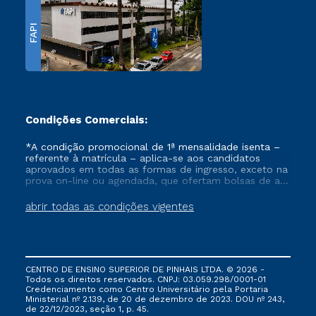
FAPI
Condições Comerciais:
*A condição promocional de 1ª mensalidade isenta –
referente à matrícula – aplica-se aos candidatos
aprovados em todas as formas de ingresso, exceto na
prova on-line ou agendada, que ofertam bolsas de até
50% de desconto, ambos ingressantes no semestre
vigente, que ainda não tenham efetivado e/ou não
abrir todas as condições vigentes
tenham cancelado ou trancado sua matrícula em uma
das Instituições da Cruzeiro do Sul Educacional, no
período de um ano. Tais condições não se aplicam
aos cursos de Medicina, e também para matriculados
via FIES, Prouni e outros programas governamentais, e
CENTRO DE ENSINO SUPERIOR DE PINHAIS LTDA. © 2026 -
não se acumula com nenhuma outra campanha
Todos os direitos reservados. CNPJ: 03.059.298/0001-01
ofertada pela Instituição.
Credenciamento como Centro Universitário pela Portaria
Ministerial nº 2.139, de 20 de dezembro de 2023. DOU nº 243,
de 22/12/2023, seção 1, p. 45.