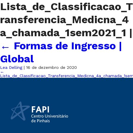
Lista_de_Classificacao_T
ransferencia_Medicna_4
a_chamada_1sem2021_1
|
←
Formas de Ingresso |
Global
Lea Delling
|
16 de dezembro de 2020
←
Lista_de_Classificacao_Transferencia_Medicna_4a_chamada_1sem