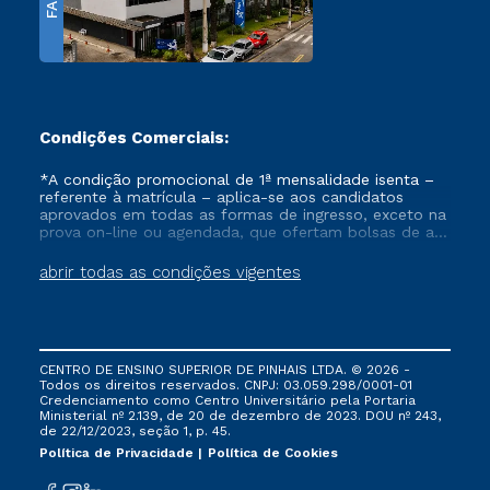
FAPI
Condições Comerciais:
*A condição promocional de 1ª mensalidade isenta –
referente à matrícula – aplica-se aos candidatos
aprovados em todas as formas de ingresso, exceto na
prova on-line ou agendada, que ofertam bolsas de até
50% de desconto, ambos ingressantes no semestre
vigente, que ainda não tenham efetivado e/ou não
abrir todas as condições vigentes
tenham cancelado ou trancado sua matrícula em uma
das Instituições da Cruzeiro do Sul Educacional, no
período de um ano. Tais condições não se aplicam
aos cursos de Medicina, e também para matriculados
via FIES, Prouni e outros programas governamentais, e
CENTRO DE ENSINO SUPERIOR DE PINHAIS LTDA. © 2026 -
não se acumula com nenhuma outra campanha
Todos os direitos reservados. CNPJ: 03.059.298/0001-01
ofertada pela Instituição.
Credenciamento como Centro Universitário pela Portaria
Ministerial nº 2.139, de 20 de dezembro de 2023. DOU nº 243,
de 22/12/2023, seção 1, p. 45.
Política de Privacidade
Política de Cookies