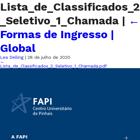
Lista_de_Classificados_2
_Seletivo_1_Chamada
|
←
Formas de Ingresso |
Global
Lea Delling
|
28 de julho de 2020
←
Lista_de_Classificados_2_Seletivo_1_Chamada.pdf
A FAPI