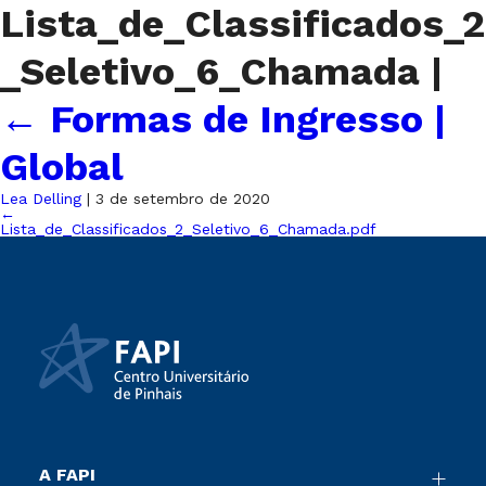
Lista_de_Classificados_2
_Seletivo_6_Chamada
|
←
Formas de Ingresso |
Global
Lea Delling
|
3 de setembro de 2020
←
Lista_de_Classificados_2_Seletivo_6_Chamada.pdf
A FAPI