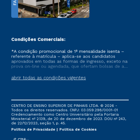
FAPI
Condições Comerciais:
*A condição promocional de 1ª mensalidade isenta –
referente à matrícula – aplica-se aos candidatos
aprovados em todas as formas de ingresso, exceto na
prova on-line ou agendada, que ofertam bolsas de até
50% de desconto, ambos ingressantes no semestre
vigente, que ainda não tenham efetivado e/ou não
abrir todas as condições vigentes
tenham cancelado ou trancado sua matrícula em uma
das Instituições da Cruzeiro do Sul Educacional, no
período de um ano. Tais condições não se aplicam
aos cursos de Medicina, e também para matriculados
via FIES, Prouni e outros programas governamentais, e
CENTRO DE ENSINO SUPERIOR DE PINHAIS LTDA. © 2026 -
não se acumula com nenhuma outra campanha
Todos os direitos reservados. CNPJ: 03.059.298/0001-01
ofertada pela Instituição.
Credenciamento como Centro Universitário pela Portaria
Ministerial nº 2.139, de 20 de dezembro de 2023. DOU nº 243,
de 22/12/2023, seção 1, p. 45.
Política de Privacidade
Política de Cookies