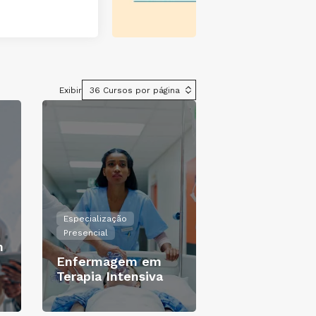
Conheça o
Exibir
Especialização
Presencial
m
Enfermagem em
Terapia Intensiva