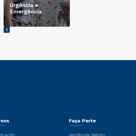
Urgência e
Emergência
1
rsos
Faça Parte
duação
Vestibular Mérito