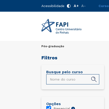
A+
A-
Acessibilidade
Curso
Pós-graduação
Filtros
Busque pelo curso
Estética Avançada e
Dermatocosmética
Especialização
Presencial
360 horas
Opções
Presencial
?