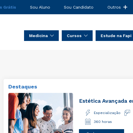
s Grátis
Sou Aluno
Sou Candidato
Outros
Medicina
Cursos
Estude na Fapi
Destaques
Estética Avançada e
Especialização
360 horas