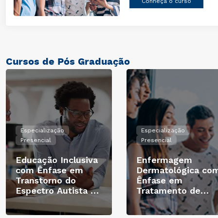
Conheça o curso
Cursos de Pós Graduação
Especialização
Especialização
Presencial
Presencial
Educação Inclusiva
Enfermagem
com Ênfase em
Dermatológica co
Transtorno do
Ênfase em
Espectro Autista -
Tratamento de
TEA
Feridas