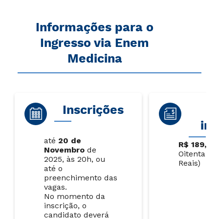
Informações para o
Ingresso via Enem
Medicina
Inscrições
V
ins
até
20 de
R$ 189,00
Novembro
de
Oitenta e 
2025, às 20h, ou
Reais)
até o
preenchimento das
vagas.
No momento da
inscrição, o
candidato deverá