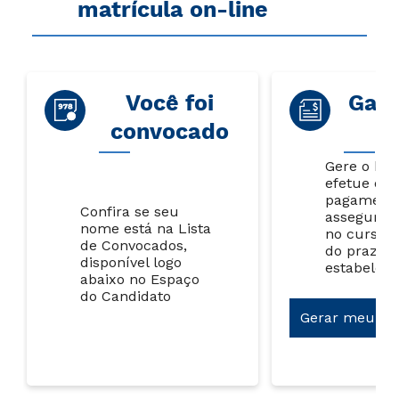
matrícula on-line
Você foi
Gara
convocado
Gere o bol
efetue o
pagamento
Confira se seu
assegurar
nome está na Lista
no curso, 
de Convocados,
do prazo
disponível logo
estabeleci
abaixo no Espaço
do Candidato
Gerar meu bo