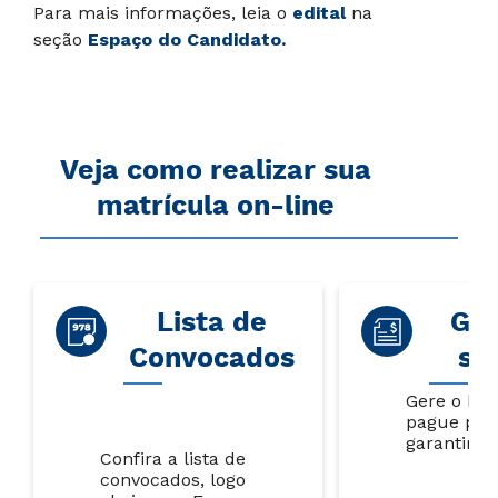
Para mais informações, leia o
edital
na
seção
Espaço do Candidato.
Veja como realizar sua
matrícula on-line
Lista de
Gar
Convocados
su
Gere o bol
pague par
garantir s
Confira a lista de
convocados, logo