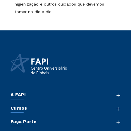
higienização e outros cuidados que devemos
tomar no dia a dia.
A FAPI
Nossa História
Cursos
Sala de Imprensa
Graduação
Atos Normativos
Faça Parte
Cursos de Medicina
Trabalhe Conosco
Vestibular Mérito