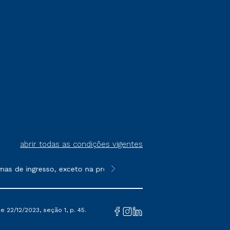
abrir todas as condições vigentes
as de ingresso, exceto na prova on-line ou agendada, que ofert
**Semipresencial é um formato do E
 22/12/2023, seção 1, p. 45.