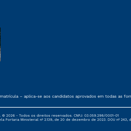
 exposto no contrato de prestação de serviços.
atrícula – aplica-se aos candidatos aprovados em todas as form
© 2026 - Todos os direitos reservados. CNPJ: 03.059.298/0001-01
 Portaria Ministerial nº 2.139, de 20 de dezembro de 2023. DOU nº 243, de