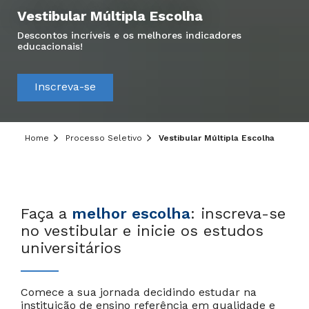
Vestibular Múltipla Escolha
Descontos incríveis e os melhores indicadores
educacionais!
Hei, você ainda tem dúvidas?
Inscreva-se
Precisa de mais informações sobre o curso,
processo seletivo ou formas de pagamento?
Deixe aqui o seu contato que um de nossos
consultores irá te ajudar!
Home
Processo Seletivo
Vestibular Múltipla Escolha
Informe seus dados:
Faça a
melhor escolha
: inscreva-se
no vestibular e inicie os estudos
universitários
Comece a sua jornada decidindo estudar na
instituição de ensino referência em qualidade e