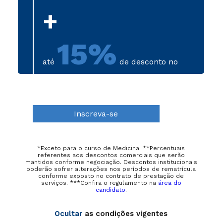
+
15%
até
de desconto no
primeiro semestre
Inscreva-se
*Exceto para o curso de Medicina. **Percentuais
referentes aos descontos comerciais que serão
mantidos conforme negociação. Descontos institucionais
poderão sofrer alterações nos períodos de rematrícula
conforme exposto no contrato de prestação de
serviços. ***Confira o regulamento na
área do
candidato
.
Ocultar
as condições vigentes