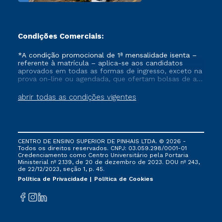
parcerias com universidades estrangeiras e
órgãos internacionais.
Condições Comerciais:
A FAPI oferece também cursos de
Pós-
*A condição promocional de 1ª mensalidade isenta –
graduação
, cursos de extensão e graduação
referente à matrícula – aplica-se aos candidatos
tecnológica nas mais diversas áreas do
aprovados em todas as formas de ingresso, exceto na
prova on-line ou agendada, que ofertam bolsas de até
conhecimento.
50% de desconto, ambos ingressantes no semestre
vigente, que ainda não tenham efetivado e/ou não
abrir todas as condições vigentes
tenham cancelado ou trancado sua matrícula em uma
das Instituições da Cruzeiro do Sul Educacional, no
período de um ano. Tais condições não se aplicam
Confira nossos cursos de graduação
aos cursos de Medicina, e também para matriculados
a distância
via FIES, Prouni e outros programas governamentais, e
CENTRO DE ENSINO SUPERIOR DE PINHAIS LTDA. © 2026 -
não se acumula com nenhuma outra campanha
Todos os direitos reservados. CNPJ: 03.059.298/0001-01
ofertada pela Instituição.
Você sabe onde estamos?
Credenciamento como Centro Universitário pela Portaria
Ministerial nº 2.139, de 20 de dezembro de 2023. DOU nº 243,
Mas, se mesmo assim você tem restrição de
de 22/12/2023, seção 1, p. 45.
horários e não tem tempo para fazer uma
Política de Privacidade
Política de Cookies
graduação presencial, pode optar pela
graduação a distância. Os cursos de graduação
a distância são tão válidos quanto os