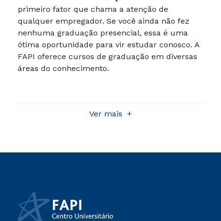
primeiro fator que chama a atenção de
qualquer empregador. Se você ainda não fez
nenhuma graduação presencial, essa é uma
ótima oportunidade para vir estudar conosco. A
FAPI oferece cursos de graduação em diversas
áreas do conhecimento.
Faça a sua graduação na FAPI
Ver mais
Aqui, você terá o melhor da graduação, seja
Bacharelado
ou
Técnico
. Sabe por quê?
Primeiro de tudo, porque pertencemos a um
dos maiores grupos educacionais do Brasil: a
Cruzeiro do Sul Educacional. Além disso, a
maioria dos nossos professores são mestres e
doutores.