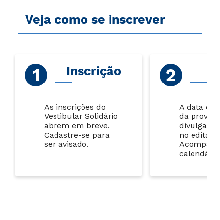
Veja como se inscrever
Inscrição
P
As inscrições do
A data e o
Vestibular Solidário
da prova s
abrem em breve.
divulgados
Cadastre-se para
no edital.
ser avisado.
Acompanh
calendário