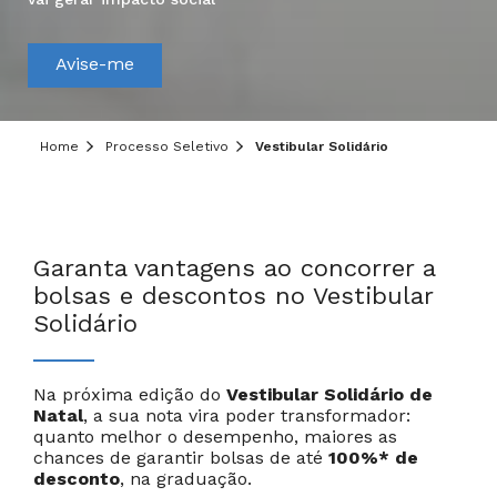
Hei, você ainda tem dúvidas?
Avise-me
Precisa de mais informações sobre o curso,
processo seletivo ou formas de pagamento?
Deixe aqui o seu contato que um de nossos
Home
Processo Seletivo
Vestibular Solidário
consultores irá te ajudar!
Informe seus dados:
Garanta vantagens ao concorrer a
bolsas e descontos no Vestibular
Solidário
Na próxima edição do
Vestibular Solidário de
Natal
, a sua nota vira poder transformador:
quanto melhor o desempenho, maiores as
Cancelar
Próximo
chances de garantir bolsas de até
100%* de
desconto
, na graduação.