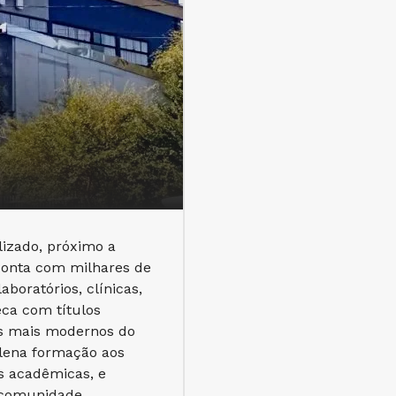
izado, próximo a
conta com milhares de
boratórios, clínicas,
eca com títulos
os mais modernos do
lena formação aos
s acadêmicas, e
 comunidade.