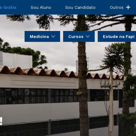
s Grátis
Sou Aluno
Sou Candidato
Outros
Medicina
Cursos
Estude na Fapi
!