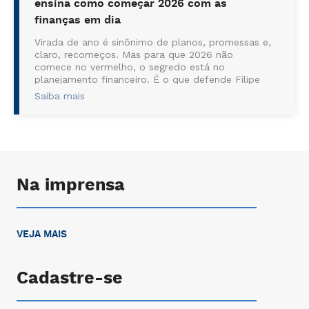
ensina como começar 2026 com as
finanças em dia
Virada de ano é sinônimo de planos, promessas e,
claro, recomeços. Mas para que 2026 não
comece no vermelho, o segredo está no
planejamento financeiro. É o que defende Filipe
Guedes, coordenador dos cursos de Gestão do
Saiba mais
Centro Universitário de Pinhais – FAPI, que
garante: organizar as finanças é o primeiro passo
para transform...
Na imprensa
VEJA MAIS
Cadastre-se