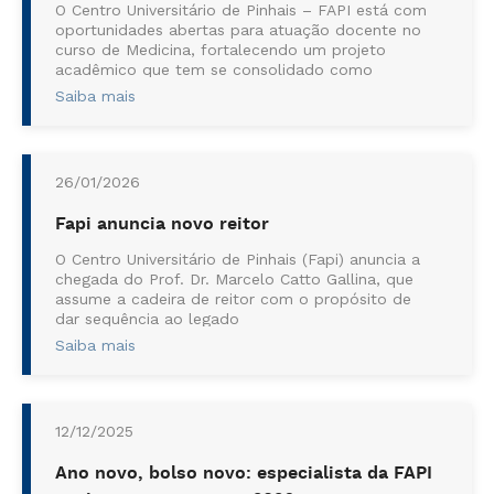
O Centro Universitário de Pinhais – FAPI está com
oportunidades abertas para atuação docente no
curso de Medicina, fortalecendo um projeto
acadêmico que tem se consolidado como
referência na graduação de novos médicos na
Saiba mais
Região Metropolitana de Curitiba. Para participar
da ...
26/01/2026
Fapi anuncia novo reitor
O Centro Universitário de Pinhais (Fapi) anuncia a
chegada do Prof. Dr. Marcelo Catto Gallina, que
assume a cadeira de reitor com o propósito de
dar sequência ao legado
fundamentado na qualidade do ensino, na
Saiba mais
inovação e no desenvolvimento da regiã...
12/12/2025
Ano novo, bolso novo: especialista da FAPI