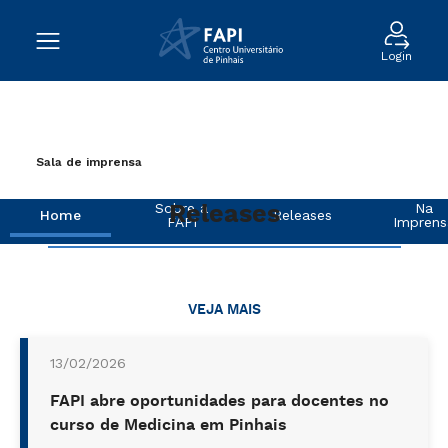
Login
Sala de imprensa
Releases
Sobre a
Na
Home
Releases
FAPI
Imprens
VEJA MAIS
13/02/2026
FAPI abre oportunidades para docentes no
curso de Medicina em Pinhais