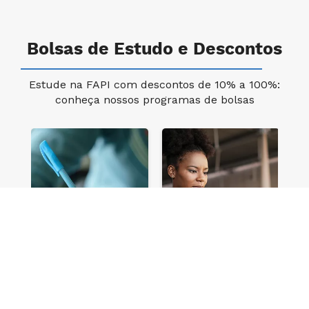
Bolsas de Estudo e Descontos
Estude na FAPI com descontos de 10% a 100%:
conheça nossos programas de bolsas
e
Vestibular
Vestibular
Múltipla Escolha
Redação