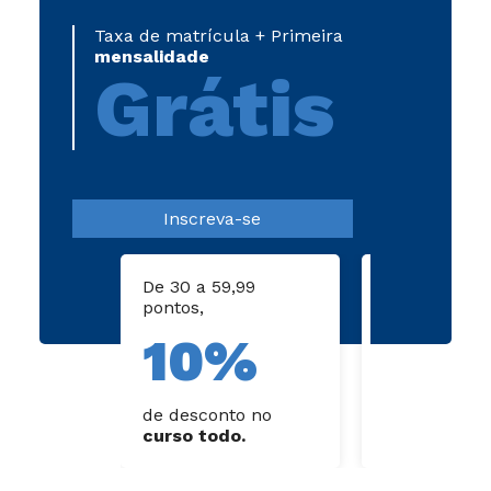
Taxa de matrícula + Primeira
mensalidade
Grátis
Inscreva-se
De 30 a 59,99
De 60 a 79,9
pontos,
pontos,
10%
15
de desconto no
de desconto
curso todo.
curso todo.