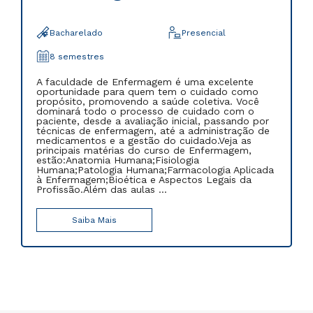
Presencial
semestres
...
e
mo
cê
o
 por
o de
s
,
Saiba Mais
icada
a