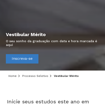
Vestibular Mérito
O seu sonho da graduação com data e hora marcada é
aqui
Hei, você ainda tem dúvidas?
Inscreva-se
Precisa de mais informações sobre o curso,
processo seletivo ou formas de pagamento?
Deixe aqui o seu contato que um de nossos
Home
Processo Seletivo
Vestibular Mérito
consultores irá te ajudar!
Informe seus dados:
Inicie seus estudos este ano em