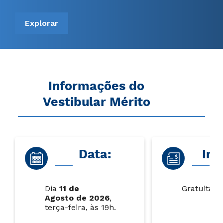
Explorar
Informações do
Vestibular Mérito
Data:
Ins
Dia
11 de
Gratuita.
Agosto
de 2026
,
terça-feira, às 19h.