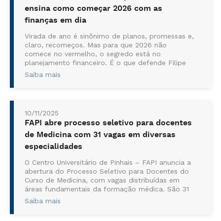
ensina como começar 2026 com as
finanças em dia
Virada de ano é sinônimo de planos, promessas e,
claro, recomeços. Mas para que 2026 não
comece no vermelho, o segredo está no
planejamento financeiro. É o que defende Filipe
Guedes, coordenador dos cursos de Gestão do
Saiba mais
Centro Universitário de Pinhais – FAPI, que
garante: organizar as finanças é o primeiro passo
para transform...
10/11/2025
FAPI abre processo seletivo para docentes
de Medicina com 31 vagas em diversas
especialidades
O Centro Universitário de Pinhais – FAPI anuncia a
abertura do Processo Seletivo para Docentes do
Curso de Medicina, com vagas distribuídas em
áreas fundamentais da formação médica. São 31
oportunidades para professores com titulação
Saiba mais
mínima de mestrado e experiência compatível
com as disciplinas ofertadas. Os requisitos básic...