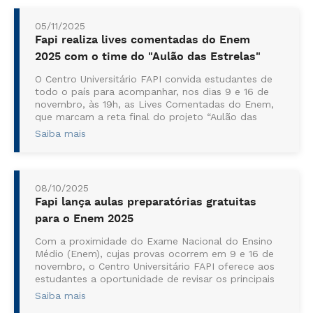
05/11/2025
Fapi realiza lives comentadas do Enem
2025 com o time do "Aulão das Estrelas"
O Centro Universitário FAPI convida estudantes de
todo o país para acompanhar, nos dias 9 e 16 de
novembro, às 19h, as Lives Comentadas do Enem,
que marcam a reta final do projeto “Aulão das
Estrelas”. A programação será dividida da seguinte
Saiba mais
forma: ...
08/10/2025
Fapi lança aulas preparatórias gratuitas
para o Enem 2025
Com a proximidade do Exame Nacional do Ensino
Médio (Enem), cujas provas ocorrem em 9 e 16 de
novembro, o Centro Universitário FAPI oferece aos
estudantes a oportunidade de revisar os principais
assuntos da prova com professores reconhecidos
Saiba mais
nacionalmente e de forma totalmente gratuita. ...