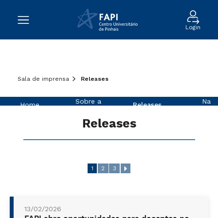
Login
Sala de imprensa
Releases
Sobre a
Na
Home
Releases
FAPI
Imprens
Releases
1
2
3
13/02/2026