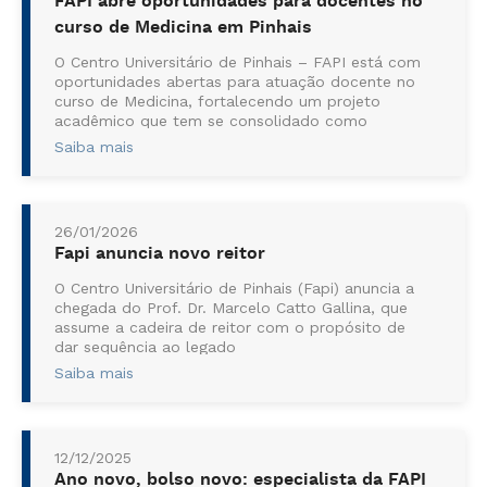
FAPI abre oportunidades para docentes no
curso de Medicina em Pinhais
O Centro Universitário de Pinhais – FAPI está com
oportunidades abertas para atuação docente no
curso de Medicina, fortalecendo um projeto
acadêmico que tem se consolidado como
referência na graduação de novos médicos na
Saiba mais
Região Metropolitana de Curitiba. Para participar
da ...
26/01/2026
Fapi anuncia novo reitor
O Centro Universitário de Pinhais (Fapi) anuncia a
chegada do Prof. Dr. Marcelo Catto Gallina, que
assume a cadeira de reitor com o propósito de
dar sequência ao legado
fundamentado na qualidade do ensino, na
Saiba mais
inovação e no desenvolvimento da regiã...
12/12/2025
Ano novo, bolso novo: especialista da FAPI