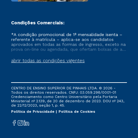
Condições Comerciais:
*A condição promocional de 1ª mensalidade isenta –
referente à matrícula – aplica-se aos candidatos
aprovados em todas as formas de ingresso, exceto na
prova on-line ou agendada, que ofertam bolsas de até
50% de desconto, ambos ingressantes no semestre
vigente, que ainda não tenham efetivado e/ou não
abrir todas as condições vigentes
tenham cancelado ou trancado sua matrícula em uma
das Instituições da Cruzeiro do Sul Educacional, no
período de um ano. Tais condições não se aplicam
aos cursos de Medicina, e também para matriculados
via FIES, Prouni e outros programas governamentais, e
CENTRO DE ENSINO SUPERIOR DE PINHAIS LTDA. © 2026 -
não se acumula com nenhuma outra campanha
Todos os direitos reservados. CNPJ: 03.059.298/0001-01
ofertada pela Instituição.
Credenciamento como Centro Universitário pela Portaria
Ministerial nº 2.139, de 20 de dezembro de 2023. DOU nº 243,
de 22/12/2023, seção 1, p. 45.
Política de Privacidade
Política de Cookies