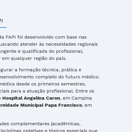
I
a FAPI foi desenvolvido com base nas
buscando atender às necessidades regionais
gente e qualificada do profissional,
 em qualquer região do país.
gurar a formação técnica, prática e
senvolvimento completo do futuro médico.
médica desde os primeiros semestres,
ais para a atuação profissional. Entre os
o
Hospital Angelina Caron
, em Campina
ernidade Municipal Papa Francisco
, em
idades complementares (acadêmicas,
isciplinas optativas e tópicos especiais que