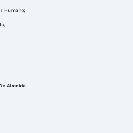
er Humano;
to;
De Almeida