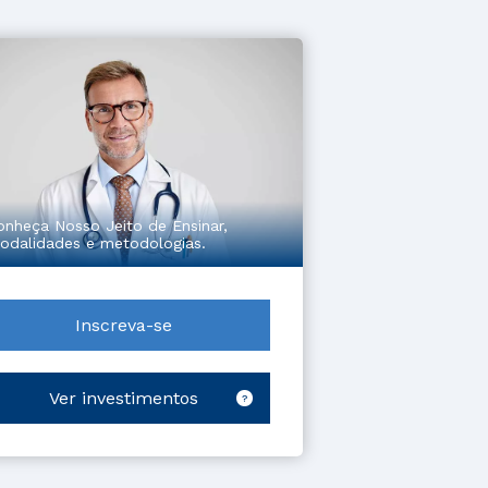
onheça Nosso Jeito de Ensinar,
odalidades e metodologias.
Inscreva-se
Ver investimentos
?