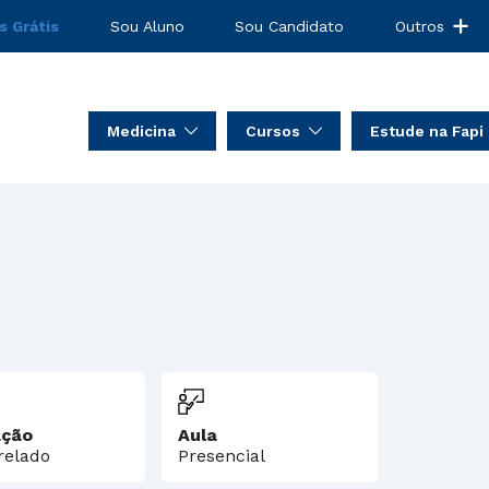
s Grátis
Sou Aluno
Sou Candidato
Outros
Medicina
Cursos
Estude na Fapi
ção
Aula
relado
Presencial