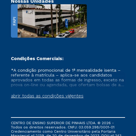
Nossas Unidades
FAPI
Condições Comerciais:
*A condição promocional de 1ª mensalidade isenta –
referente à matrícula – aplica-se aos candidatos
aprovados em todas as formas de ingresso, exceto na
prova on-line ou agendada, que ofertam bolsas de até
50% de desconto, ambos ingressantes no semestre
vigente, que ainda não tenham efetivado e/ou não
abrir todas as condições vigentes
tenham cancelado ou trancado sua matrícula em uma
das Instituições da Cruzeiro do Sul Educacional, no
período de um ano. Tais condições não se aplicam
aos cursos de Medicina, e também para matriculados
via FIES, Prouni e outros programas governamentais, e
CENTRO DE ENSINO SUPERIOR DE PINHAIS LTDA. © 2026 -
não se acumula com nenhuma outra campanha
Todos os direitos reservados. CNPJ: 03.059.298/0001-01
ofertada pela Instituição.
Credenciamento como Centro Universitário pela Portaria
Ministerial nº 2.139, de 20 de dezembro de 2023. DOU nº 243,