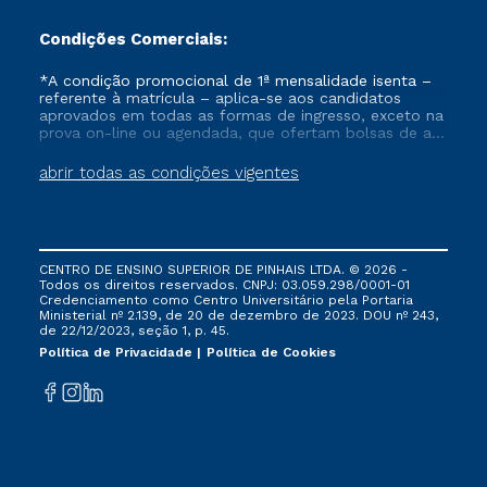
Condições Comerciais:
*A condição promocional de 1ª mensalidade isenta –
referente à matrícula – aplica-se aos candidatos
aprovados em todas as formas de ingresso, exceto na
prova on-line ou agendada, que ofertam bolsas de até
50% de desconto, ambos ingressantes no semestre
vigente, que ainda não tenham efetivado e/ou não
abrir todas as condições vigentes
tenham cancelado ou trancado sua matrícula em uma
das Instituições da Cruzeiro do Sul Educacional, no
período de um ano. Tais condições não se aplicam
aos cursos de Medicina, e também para matriculados
via FIES, Prouni e outros programas governamentais, e
CENTRO DE ENSINO SUPERIOR DE PINHAIS LTDA. © 2026 -
não se acumula com nenhuma outra campanha
Todos os direitos reservados. CNPJ: 03.059.298/0001-01
ofertada pela Instituição.
Credenciamento como Centro Universitário pela Portaria
Ministerial nº 2.139, de 20 de dezembro de 2023. DOU nº 243,
de 22/12/2023, seção 1, p. 45.
Política de Privacidade
Política de Cookies