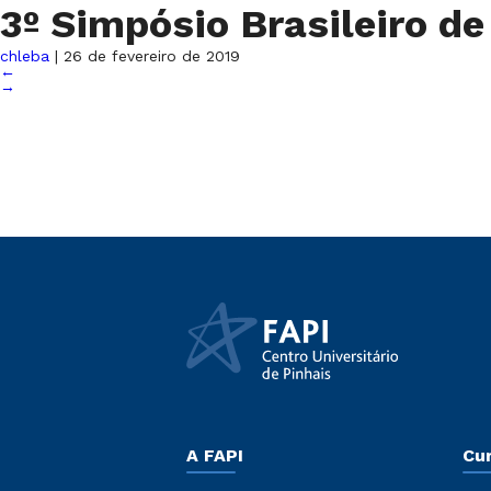
3º Simpósio Brasileiro d
chleba
|
26 de fevereiro de 2019
←
→
A FAPI
Cu