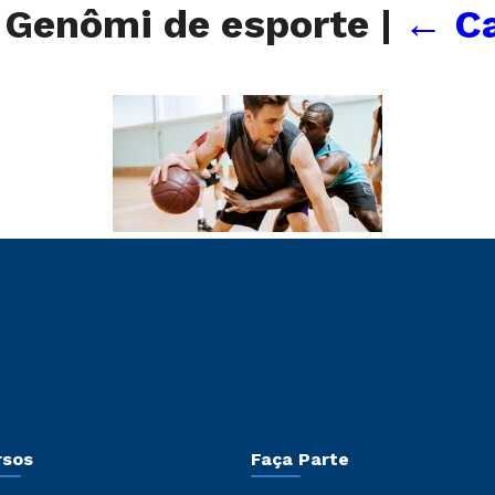
e Genômi de esporte
|
←
Ca
rsos
Faça Parte