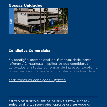
Nossas Unidades
FAPI
Condições Comerciais:
*A condição promocional de 1ª mensalidade isenta –
referente à matrícula – aplica-se aos candidatos
aprovados em todas as formas de ingresso, exceto na
prova on-line ou agendada, que ofertam bolsas de até
50% de desconto, ambos ingressantes no semestre
vigente, que ainda não tenham efetivado e/ou não
abrir todas as condições vigentes
tenham cancelado ou trancado sua matrícula em uma
das Instituições da Cruzeiro do Sul Educacional, no
período de um ano. Tais condições não se aplicam
aos cursos de Medicina, e também para matriculados
via FIES, Prouni e outros programas governamentais, e
CENTRO DE ENSINO SUPERIOR DE PINHAIS LTDA. © 2026 -
não se acumula com nenhuma outra campanha
Todos os direitos reservados. CNPJ: 03.059.298/0001-01
ofertada pela Instituição.