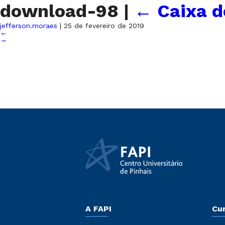
download-98
|
←
Caixa d
jefferson.moraes
|
25 de fevereiro de 2019
←
→
A FAPI
Cu