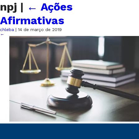
npj
|
←
Ações
Afirmativas
chleba
|
14 de março de 2019
←