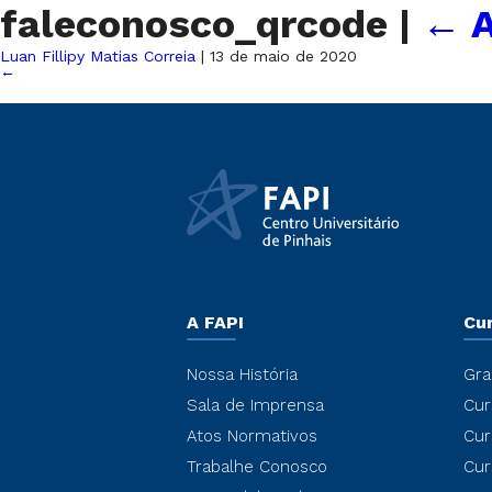
faleconosco_qrcode
|
←
A
Luan Fillipy Matias Correia
|
13 de maio de 2020
←
A FAPI
Cu
Nossa História
Gra
Sala de Imprensa
Cur
Atos Normativos
Cur
Trabalhe Conosco
Cur