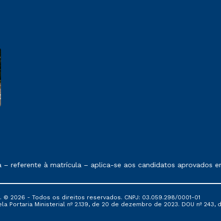
 exposto no contrato de prestação de serviços.
 referente à matrícula – aplica-se aos candidatos aprovados em
© 2026 - Todos os direitos reservados. CNPJ: 03.059.298/0001-01
 Portaria Ministerial nº 2.139, de 20 de dezembro de 2023. DOU nº 243, de