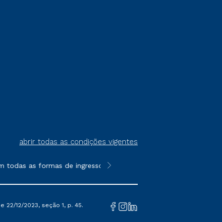
abrir todas as condições vigentes
 todas as formas de ingresso, exceto na prova on-line ou agenda
**Semipresencial é um formato do E
 22/12/2023, seção 1, p. 45.