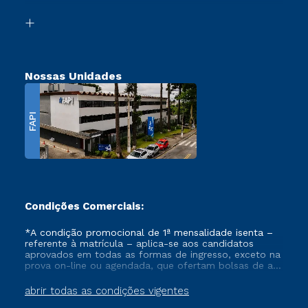
Segunda Graduação
Biblioteca
Transferência
Nossas Unidades
FAPI
Condições Comerciais:
*A condição promocional de 1ª mensalidade isenta –
referente à matrícula – aplica-se aos candidatos
aprovados em todas as formas de ingresso, exceto na
prova on-line ou agendada, que ofertam bolsas de até
50% de desconto, ambos ingressantes no semestre
vigente, que ainda não tenham efetivado e/ou não
abrir todas as condições vigentes
tenham cancelado ou trancado sua matrícula em uma