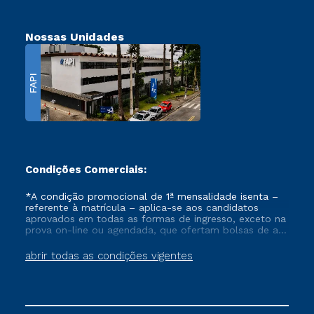
Nossas Unidades
FAPI
Condições Comerciais:
*A condição promocional de 1ª mensalidade isenta –
referente à matrícula – aplica-se aos candidatos
aprovados em todas as formas de ingresso, exceto na
prova on-line ou agendada, que ofertam bolsas de até
50% de desconto, ambos ingressantes no semestre
vigente, que ainda não tenham efetivado e/ou não
abrir todas as condições vigentes
tenham cancelado ou trancado sua matrícula em uma
das Instituições da Cruzeiro do Sul Educacional, no
período de um ano. Tais condições não se aplicam
aos cursos de Medicina, e também para matriculados
via FIES, Prouni e outros programas governamentais, e