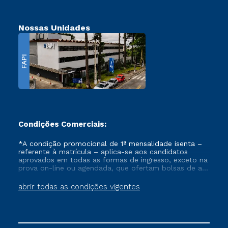
Nossas Unidades
FAPI
Condições Comerciais:
*A condição promocional de 1ª mensalidade isenta –
referente à matrícula – aplica-se aos candidatos
aprovados em todas as formas de ingresso, exceto na
prova on-line ou agendada, que ofertam bolsas de até
50% de desconto, ambos ingressantes no semestre
vigente, que ainda não tenham efetivado e/ou não
abrir todas as condições vigentes
tenham cancelado ou trancado sua matrícula em uma
das Instituições da Cruzeiro do Sul Educacional, no
período de um ano. Tais condições não se aplicam
aos cursos de Medicina, e também para matriculados
via FIES, Prouni e outros programas governamentais, e