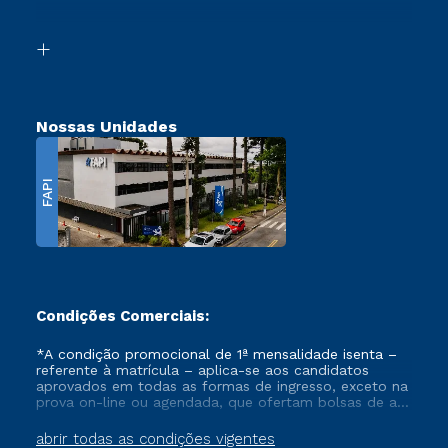
Acessibilidade
Segunda Graduação
Biblioteca
Transferência
Nossas Unidades
FAPI
Condições Comerciais:
*A condição promocional de 1ª mensalidade isenta –
referente à matrícula – aplica-se aos candidatos
aprovados em todas as formas de ingresso, exceto na
prova on-line ou agendada, que ofertam bolsas de até
50% de desconto, ambos ingressantes no semestre
vigente, que ainda não tenham efetivado e/ou não
abrir todas as condições vigentes