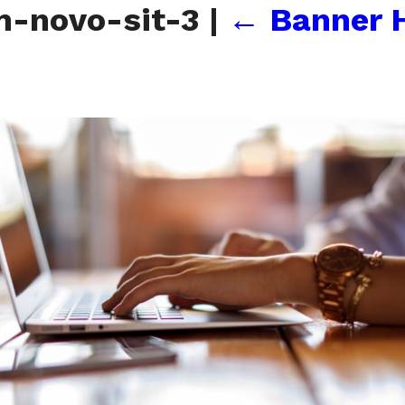
m-novo-sit-3
|
←
Banner 