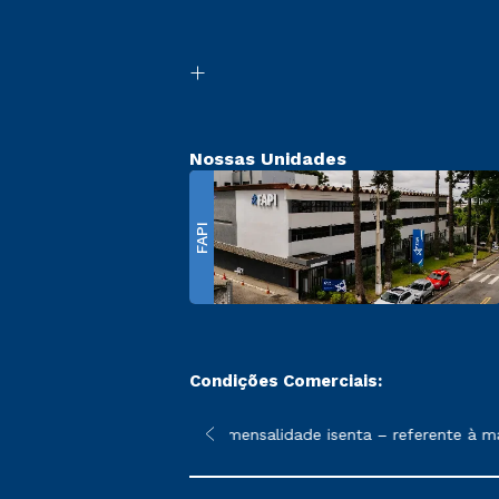
Nossas Unidades
FAPI
Condições Comerciais:
 poderão sofrer alterações nos períodos de rematrícula conforme
ondição promocional de 1ª mensalidade isenta – referente à mat