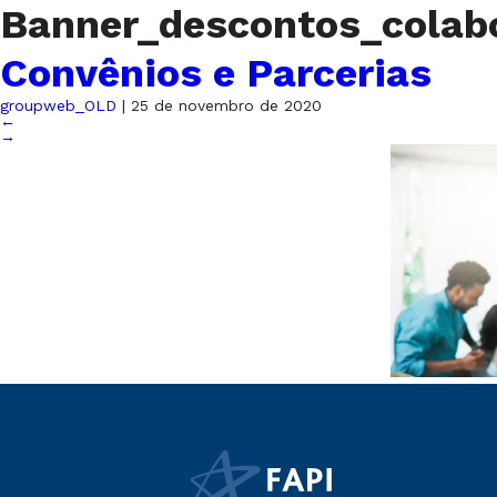
Banner_descontos_colabo
Convênios e Parcerias
groupweb_OLD
|
25 de novembro de 2020
←
→