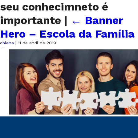
seu conhecimneto é
importante
|
←
Banner
Hero – Escola da Família
chleba
|
11 de abril de 2019
→