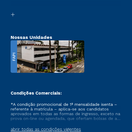
Acessibilidade
Segunda Graduação
Biblioteca
Transferência
Nossas Unidades
FAPI
Condições Comerciais:
*A condição promocional de 1ª mensalidade isenta –
referente à matrícula – aplica-se aos candidatos
aprovados em todas as formas de ingresso, exceto na
prova on-line ou agendada, que ofertam bolsas de até
50% de desconto, ambos ingressantes no semestre
vigente, que ainda não tenham efetivado e/ou não
abrir todas as condições vigentes