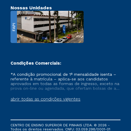
Nossas Unidades
FAPI
Condições Comerciais:
*A condição promocional de 1ª mensalidade isenta –
referente à matrícula – aplica-se aos candidatos
aprovados em todas as formas de ingresso, exceto na
prova on-line ou agendada, que ofertam bolsas de até
50% de desconto, ambos ingressantes no semestre
vigente, que ainda não tenham efetivado e/ou não
abrir todas as condições vigentes
tenham cancelado ou trancado sua matrícula em uma
das Instituições da Cruzeiro do Sul Educacional, no
período de um ano. Tais condições não se aplicam
aos cursos de Medicina, e também para matriculados
via FIES, Prouni e outros programas governamentais, e
CENTRO DE ENSINO SUPERIOR DE PINHAIS LTDA. © 2026 -
não se acumula com nenhuma outra campanha
Todos os direitos reservados. CNPJ: 03.059.298/0001-01
ofertada pela Instituição.