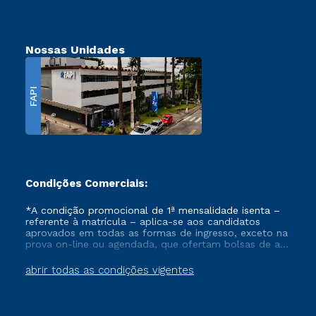
Nossas Unidades
FAPI
Condições Comerciais:
*A condição promocional de 1ª mensalidade isenta –
referente à matrícula – aplica-se aos candidatos
aprovados em todas as formas de ingresso, exceto na
prova on-line ou agendada, que ofertam bolsas de até
50% de desconto, ambos ingressantes no semestre
vigente, que ainda não tenham efetivado e/ou não
abrir todas as condições vigentes
tenham cancelado ou trancado sua matrícula em uma
das Instituições da Cruzeiro do Sul Educacional, no
período de um ano. Tais condições não se aplicam
aos cursos de Medicina, e também para matriculados