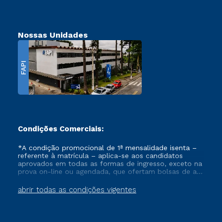
Nossas Unidades
FAPI
Condições Comerciais:
*A condição promocional de 1ª mensalidade isenta –
referente à matrícula – aplica-se aos candidatos
aprovados em todas as formas de ingresso, exceto na
prova on-line ou agendada, que ofertam bolsas de até
50% de desconto, ambos ingressantes no semestre
vigente, que ainda não tenham efetivado e/ou não
abrir todas as condições vigentes
tenham cancelado ou trancado sua matrícula em uma
das Instituições da Cruzeiro do Sul Educacional, no
período de um ano. Tais condições não se aplicam
aos cursos de Medicina, e também para matriculados