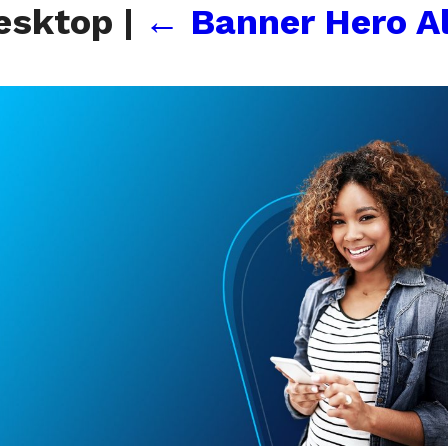
desktop
|
←
Banner Hero A