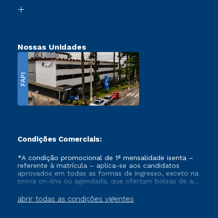
Biblioteca
Transferência
Nossas Unidades
FAPI
Condições Comerciais:
*A condição promocional de 1ª mensalidade isenta –
referente à matrícula – aplica-se aos candidatos
aprovados em todas as formas de ingresso, exceto na
prova on-line ou agendada, que ofertam bolsas de até
50% de desconto, ambos ingressantes no semestre
vigente, que ainda não tenham efetivado e/ou não
abrir todas as condições vigentes
tenham cancelado ou trancado sua matrícula em uma
das Instituições da Cruzeiro do Sul Educacional, no