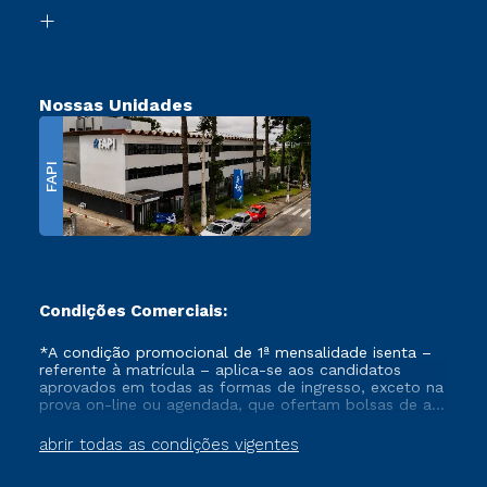
Biblioteca
Transferência
Nossas Unidades
FAPI
Condições Comerciais:
*A condição promocional de 1ª mensalidade isenta –
referente à matrícula – aplica-se aos candidatos
aprovados em todas as formas de ingresso, exceto na
prova on-line ou agendada, que ofertam bolsas de até
50% de desconto, ambos ingressantes no semestre
vigente, que ainda não tenham efetivado e/ou não
abrir todas as condições vigentes
tenham cancelado ou trancado sua matrícula em uma
das Instituições da Cruzeiro do Sul Educacional, no