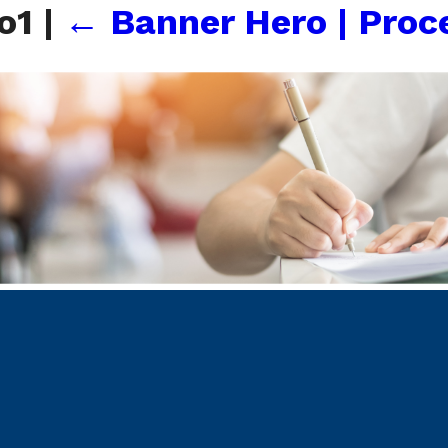
vo1
|
←
Banner Hero | Proc