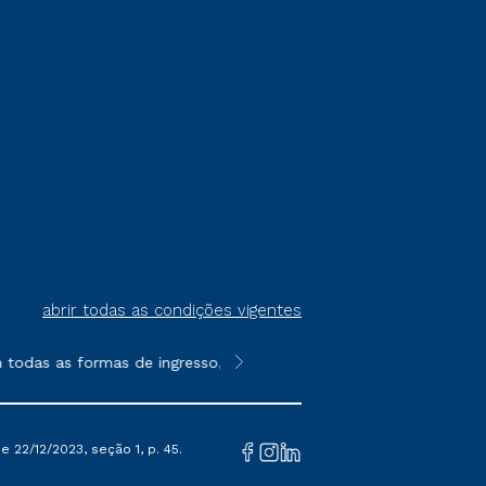
abrir todas as condições vigentes
todas as formas de ingresso, exceto na prova on-line ou agendad
**Semipresencial é um formato do E
 22/12/2023, seção 1, p. 45.