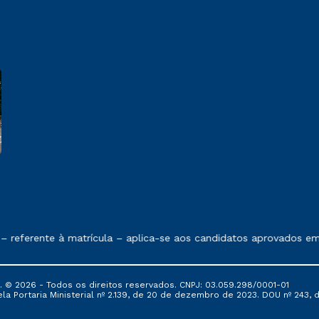
 exposto no contrato de prestação de serviços.
referente à matrícula – aplica-se aos candidatos aprovados em 
© 2026 - Todos os direitos reservados. CNPJ: 03.059.298/0001-01
 Portaria Ministerial nº 2.139, de 20 de dezembro de 2023. DOU nº 243, de