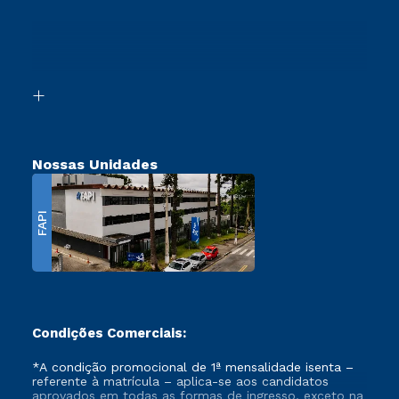
Sou Ex-Aluno
Ingresso via Enem
Canais de Atendimento
Retorne ao Curso
Acessibilidade
Segunda Graduação
Biblioteca
Transferência
Nossas Unidades
FAPI
Condições Comerciais:
*A condição promocional de 1ª mensalidade isenta –
referente à matrícula – aplica-se aos candidatos
aprovados em todas as formas de ingresso, exceto na