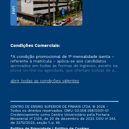
FAPI
Condições Comerciais:
*A condição promocional de 1ª mensalidade isenta –
referente à matrícula – aplica-se aos candidatos
aprovados em todas as formas de ingresso, exceto na
prova on-line ou agendada, que ofertam bolsas de até
50% de desconto, ambos ingressantes no semestre
vigente, que ainda não tenham efetivado e/ou não
abrir todas as condições vigentes
tenham cancelado ou trancado sua matrícula em uma
das Instituições da Cruzeiro do Sul Educacional, no
período de um ano. Tais condições não se aplicam
aos cursos de Medicina, e também para matriculados
via FIES, Prouni e outros programas governamentais, e
CENTRO DE ENSINO SUPERIOR DE PINHAIS LTDA. © 2026 -
não se acumula com nenhuma outra campanha
Todos os direitos reservados. CNPJ: 03.059.298/0001-01
ofertada pela Instituição.
Credenciamento como Centro Universitário pela Portaria
Ministerial nº 2.139, de 20 de dezembro de 2023. DOU nº 243,
de 22/12/2023, seção 1, p. 45.
Política de Privacidade
Política de Cookies